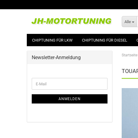
Alle
CHIPTUNING FÜR LKW
CHIPTUNING FÜR DIESEL
Startseite
Newsletter-Anmeldung
TOUAR
WEITER
E-
ZUR
Mail
NEWSLETTER-
ANMELDUNG
ANMELDEN