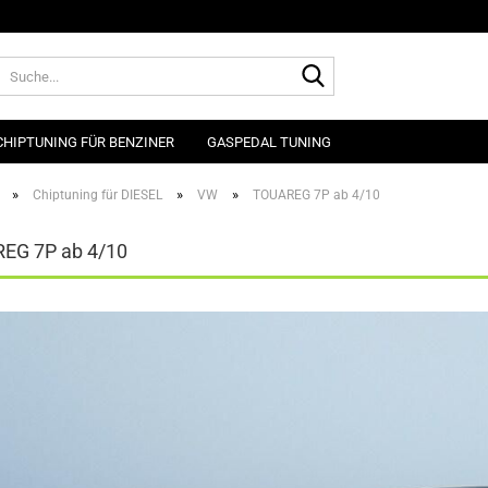
Suche...
CHIPTUNING FÜR BENZINER
GASPEDAL TUNING
»
»
»
Chiptuning für DIESEL
VW
TOUAREG 7P ab 4/10
EG 7P ab 4/10