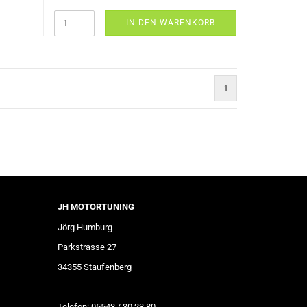
IN DEN WARENKORB
1
JH MOTORTUNING
Jörg Humburg
Parkstrasse 27
34355 Staufenberg
Telefon: 05543 / 30 23 80