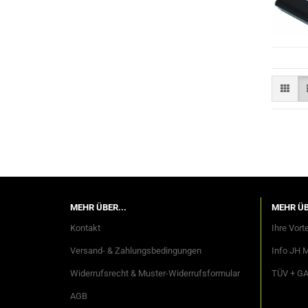
MEHR ÜBER...
MEHR ÜB
Kontakt
Ihre Vorte
Versand- & Zahlungsbedingungen
Info JH 
Widerrufsrecht & Muster-Widerrufsformular
TÜV + G
AGB