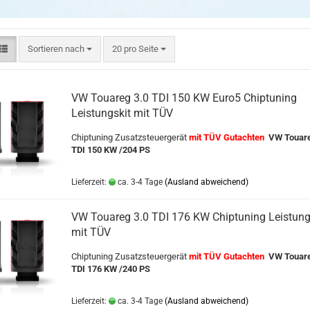
Sortieren nach
pro Seite
Sortieren nach
20 pro Seite
VW Touareg 3.0 TDI 150 KW Euro5 Chiptuning
Leistungskit mit TÜV
Chiptuning Zusatzsteuergerät
mit TÜV Gutachten
VW Touare
TDI 150 KW /204 PS
Lieferzeit:
ca. 3-4 Tage
(Ausland abweichend)
VW Touareg 3.0 TDI 176 KW Chiptuning Leistung
mit TÜV
Chiptuning Zusatzsteuergerät
mit TÜV Gutachten
VW Touare
TDI 176 KW /240 PS
Lieferzeit:
ca. 3-4 Tage
(Ausland abweichend)