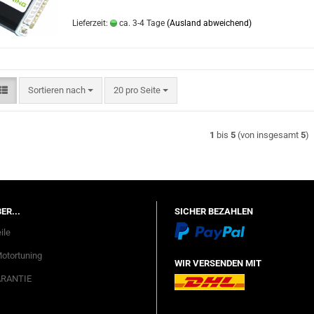
Lieferzeit:
ca. 3-4 Tage
(Ausland abweichend)
Sortieren nach
pro Seite
Sortieren nach
20 pro Seite
1
bis
5
(von insgesamt
5
)
ER...
SICHER BEZAHLEN
ile
Motortuning
WIR VERSENDEN MIT
ARANTIE