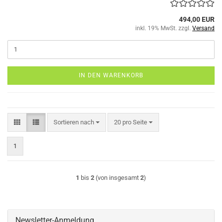
494,00 EUR
inkl. 19% MwSt. zzgl.
Versand
IN DEN WARENKORB
Sortieren nach
pro Seite
Sortieren nach
20 pro Seite
1
1
bis
2
(von insgesamt
2
)
Newsletter-Anmeldung