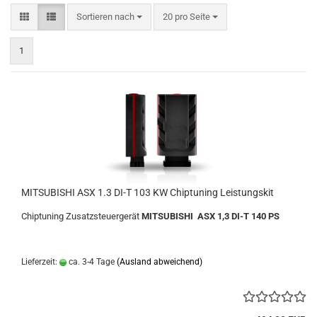
Sortieren nach
pro Seite
Sortieren nach
20 pro Seite
1
MITSUBISHI ASX 1.3 DI-T 103 KW Chiptuning Leistungskit
Chiptuning Zusatzsteuergerät
MITSUBISHI ASX 1,3 DI-T 140 PS
Lieferzeit:
ca. 3-4 Tage
(Ausland abweichend)