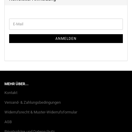
WEITER
E-
ZUR
Mail
NEWSLETTER-
ANMELDUNG
ANMELDEN
MEHR ÜBER...
Kontakt
Versand- & Zahlungsbedingungen
Widerrufsrecht & Muster-Widerrufsformular
AGB
Privatsphäre und Datenschutz