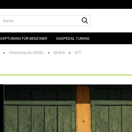
Suche...
CHIPTUNING FÜR BENZINER
GASPEDAL TUNING
»
»
»
Chiptuning für DIESEL
SKODA
YETI