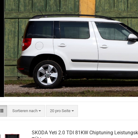
Sortieren nach
pro Seite
Sortieren nach
20 pro Seite
SKODA Yeti 2.0 TDI 81KW Chiptuning Leistungski