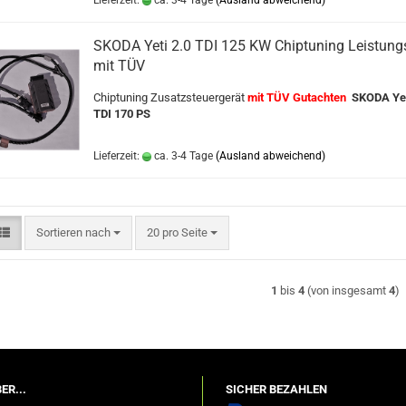
SKODA Yeti 2.0 TDI 125 KW Chiptuning Leistungs
mit TÜV
Chiptuning Zusatzsteuergerät
mit TÜV Gutachten
SKODA Ye
TDI 170 PS
Lieferzeit:
ca. 3-4 Tage
(Ausland abweichend)
Sortieren nach
pro Seite
Sortieren nach
20 pro Seite
1
bis
4
(von insgesamt
4
)
ER...
SICHER BEZAHLEN