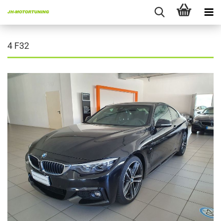
4 F32