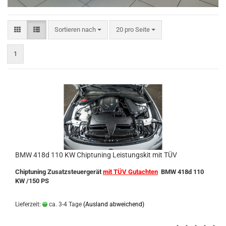
Sortieren nach
pro Seite
Sortieren nach
20 pro Seite
1
BMW 418d 110 KW Chiptuning Leistungskit mit TÜV
Chiptuning Zusatzsteuergerät
mit TÜV Gutachten
BMW 418d 110
KW /150 PS
Lieferzeit:
ca. 3-4 Tage
(Ausland abweichend)