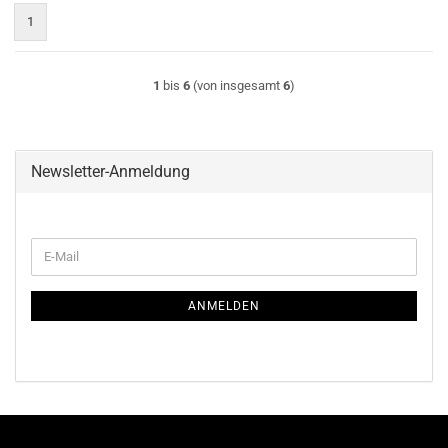
1
1
bis
6
(von insgesamt
6
)
Newsletter-Anmeldung
WEITER
E-
ZUR
Mail
NEWSLETTER-
ANMELDUNG
ANMELDEN