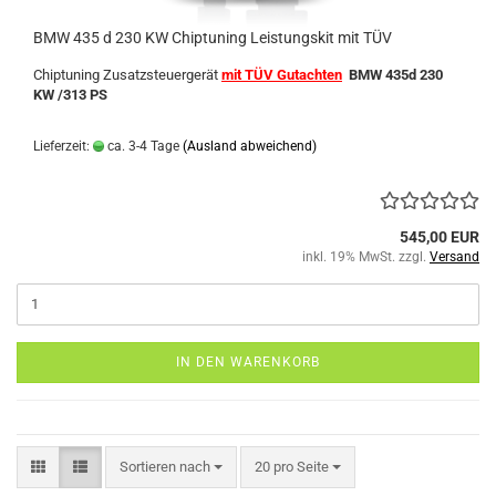
BMW 435 d 230 KW Chiptuning Leistungskit mit TÜV
Chiptuning Zusatzsteuergerät
mit TÜV Gutachten
BMW 435d 230
KW /313 PS
Lieferzeit:
ca. 3-4 Tage
(Ausland abweichend)
545,00 EUR
inkl. 19% MwSt. zzgl.
Versand
IN DEN WARENKORB
Sortieren nach
pro Seite
Sortieren nach
20 pro Seite