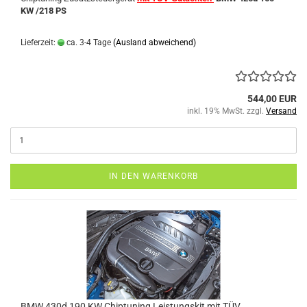
KW /218 PS
Lieferzeit:
ca. 3-4 Tage
(Ausland abweichend)
544,00 EUR
inkl. 19% MwSt. zzgl.
Versand
IN DEN WARENKORB
BMW 430d 190 KW Chiptuning Leistungskit mit TÜV