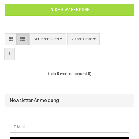
IN DEN WARENKORB
Sortieren nach
pro Seite
Sortieren nach
20 pro Seite
1
1
bis
5
(von insgesamt
5
)
Newsletter-Anmeldung
WEITER
E-
ZUR
Mail
NEWSLETTER-