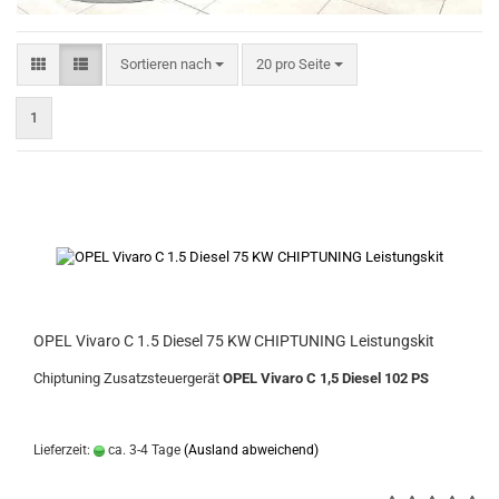
Sortieren nach
pro Seite
Sortieren nach
20 pro Seite
1
OPEL Vivaro C 1.5 Diesel 75 KW CHIPTUNING Leistungskit
Chiptuning Zusatzsteuergerät
OPEL Vivaro C 1,5 Diesel 102 PS
Lieferzeit:
ca. 3-4 Tage
(Ausland abweichend)