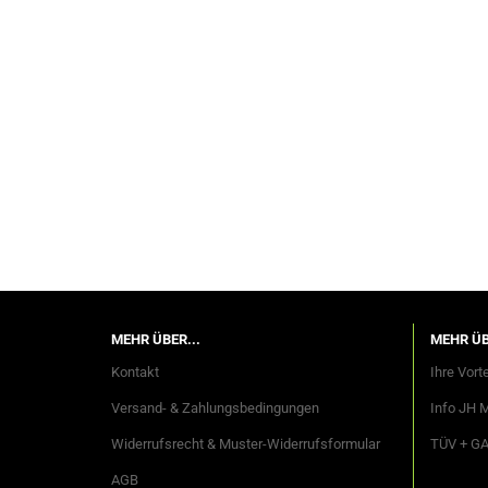
SUCHEN
MEHR ÜBER...
MEHR ÜB
Kontakt
Ihre Vorte
Versand- & Zahlungsbedingungen
Info JH 
Widerrufsrecht & Muster-Widerrufsformular
TÜV + G
AGB