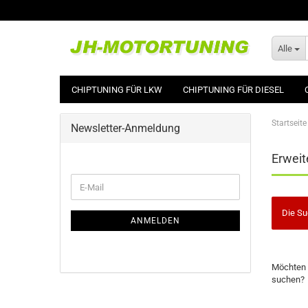
Alle
CHIPTUNING FÜR LKW
CHIPTUNING FÜR DIESEL
Startseite
Newsletter-Anmeldung
Erweit
WEITER
E-
ZUR
Mail
NEWSLETTER-
Die Su
ANMELDUNG
ANMELDEN
MÖCHTE
Möchten 
SIE
suchen?
NOCH
EINMAL