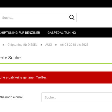
Suche...
CHIPTUNING FÜR BENZINER
GASPEDAL TUNING
»
»
»
Chiptuning für DIESEL
AUDI
A6 C8 2018 bis 2023
erte Suche
che ergab keine genauen Treffer.
N
Sie noch einmal