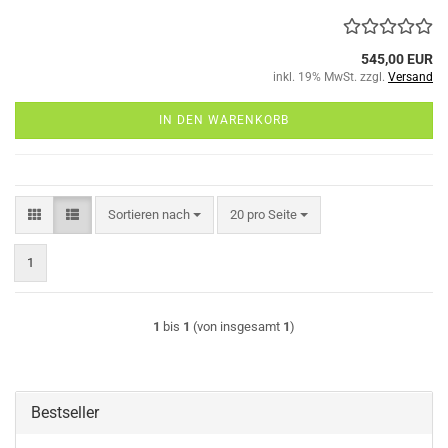
545,00 EUR
inkl. 19% MwSt. zzgl.
Versand
IN DEN WARENKORB
Sortieren nach
pro Seite
Sortieren nach
20 pro Seite
1
1
bis
1
(von insgesamt
1
)
Bestseller