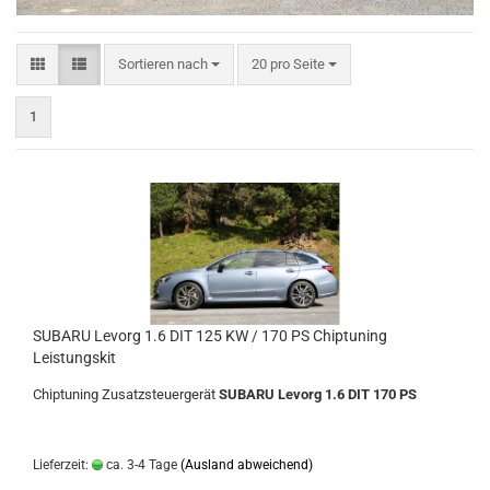
Sortieren nach
pro Seite
Sortieren nach
20 pro Seite
1
SUBARU Levorg 1.6 DIT 125 KW / 170 PS Chiptuning
Leistungskit
Chiptuning Zusatzsteuergerät
SUBARU Levorg 1.6 DIT 170 PS
Lieferzeit:
ca. 3-4 Tage
(Ausland abweichend)