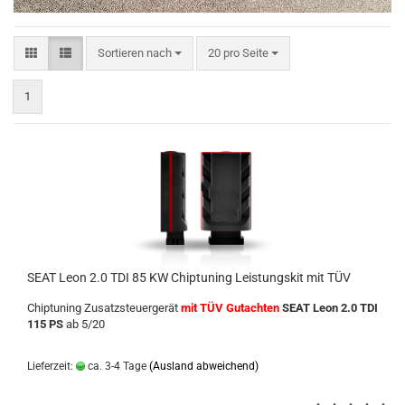
Sortieren nach
pro Seite
Sortieren nach
20 pro Seite
1
SEAT Leon 2.0 TDI 85 KW Chiptuning Leistungskit mit TÜV
Chiptuning Zusatzsteuergerät
mit TÜV Gutachten
SEAT Leon 2.0 TDI
115 PS
ab 5/20
Lieferzeit:
ca. 3-4 Tage
(Ausland abweichend)