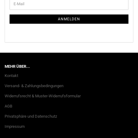
WEITER
E-
ZUR
Mail
NEWSLETTER-
ANMELDUNG
ANMELDEN
MEHR ÜBER...
Kontakt
Versand- & Zahlungsbedingungen
Widerrufsrecht & Muster-Widerrufsformular
AGB
Privatsphäre und Datenschutz
Impressum